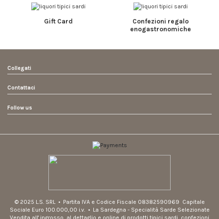
Gift Card
Confezioni regalo
enogastronomiche
Collegati
Contattaci
Follow us
© 2025 L.S. SRL • Partita IVA e Codice Fiscale 08382590969
Capitale
Sociale Euro 100.000,00 i.v. • La Sardegna - Specialità Sarde Selezionate
Vendita all' ingrosso, al dettaglio e online di prodotti tipici sardi, confezioni